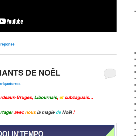
réponse
HANTS DE NOËL
eriquetorres
rdeaux-Bruges,
Libournais
,
et
cubzaguais
…
rtager
avec
nous
la magie
de
Noël
!