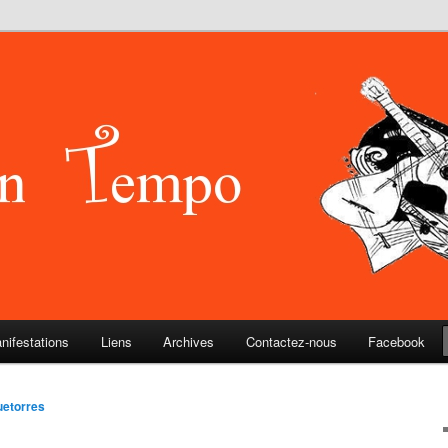
mpo
nifestations
Liens
Archives
Contactez-nous
Facebook
uetorres