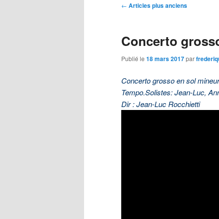
Navigation
←
Articles plus anciens
des
articles
Concerto grosso
Publié le
18 mars 2017
par
frederiq
Concerto grosso en sol mineur
Tempo.Solistes: Jean-Luc, Ann
Dir : Jean-Luc Rocchietti