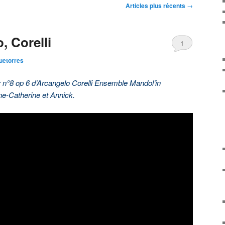
Articles plus récents
→
, Corelli
1
uetorres
 n°8 op 6 d’Arcangelo Corelli Ensemble Mandol’in
e-Catherine et Annick.