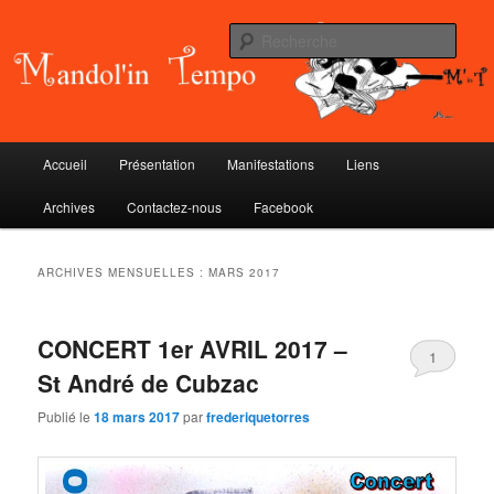
Aller
Aller
au
au
Rech
contenu
contenu
principal
secondaire
Mandol'in Tempo
Menu
Accueil
Présentation
Manifestations
Liens
principal
Archives
Contactez-nous
Facebook
ARCHIVES MENSUELLES :
MARS 2017
CONCERT 1er AVRIL 2017 –
1
St André de Cubzac
Publié le
18 mars 2017
par
frederiquetorres