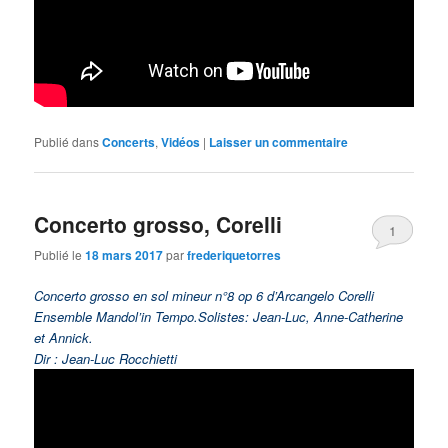
Publié dans
Concerts
,
Vidéos
|
Laisser un commentaire
Concerto grosso, Corelli
1
Publié le
18 mars 2017
par
frederiquetorres
Concerto grosso en sol mineur n°8 op 6 d’Arcangelo Corelli
Ensemble Mandol’in Tempo.Solistes: Jean-Luc, Anne-Catherine
et Annick.
Dir : Jean-Luc Rocchietti