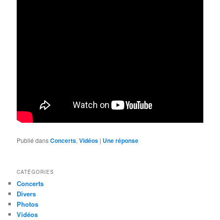
Publié dans
Concerts
,
Vidéos
|
Une
réponse
CATÉGORIES
Concerts
Divers
Photos
Vidéos