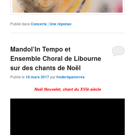
Publié dans
Concerts
|
Une
réponse
Mandol’In Tempo et
Ensemble Choral de Libourne
sur des chants de Noël
Publié le
18 mars 2017
par
frederiquetorres
Noël Nouvelet, chant du XVIè siècle