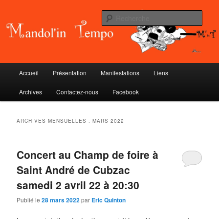
Aller
Aller
au
au
Rech
contenu
contenu
principal
secondaire
Mandol'in Tempo
Menu
Accueil
Présentation
Manifestations
Liens
principal
Archives
Contactez-nous
Facebook
ARCHIVES MENSUELLES :
MARS 2022
Concert au Champ de foire à
Saint André de Cubzac
samedi 2 avril 22 à 20:30
Publié le
28 mars 2022
par
Eric Quinton