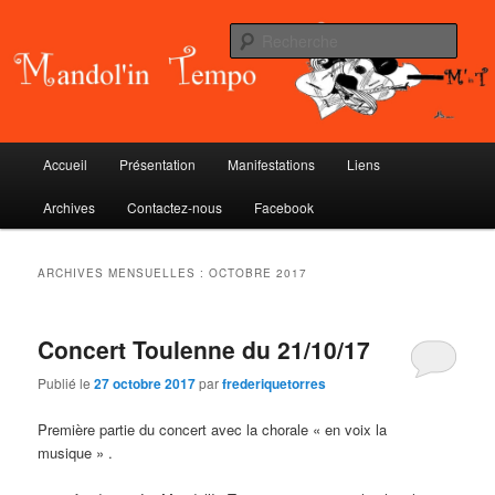
Aller
Aller
au
au
Rech
contenu
contenu
principal
secondaire
Mandol'in Tempo
Menu
Accueil
Présentation
Manifestations
Liens
principal
Archives
Contactez-nous
Facebook
ARCHIVES MENSUELLES :
OCTOBRE 2017
Concert Toulenne du 21/10/17
Publié le
27 octobre 2017
par
frederiquetorres
Première partie du concert avec la chorale « en voix la
musique » .