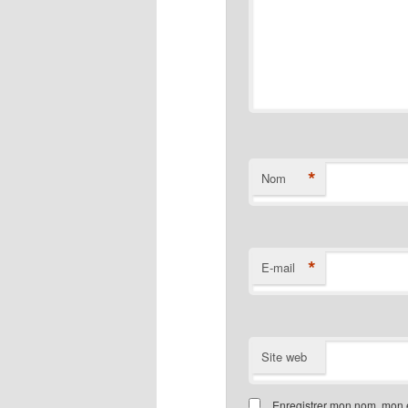
*
Nom
*
E-mail
Site web
Enregistrer mon nom, mon e