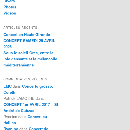
Divers
Photos
Vidéos
ARTICLES RÉCENTS
Concert en Haute-Gironde
CONCERT SAMEDI 25 AVRIL
2026
Sous le soleil Grec, entre la
joie dansante et la mélancolie
méditerranéenne
COMMENTAIRES RÉCENTS
LMC
dans
Concerto grosso,
Corelli
Patrick LAMOTHE
dans
CONCERT 1er AVRIL 2017 – St
André de Cubzac
Ryanino
dans
Concert au
Haillan
Ryanino
dans
Concert de