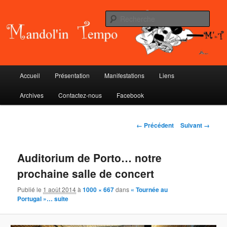
Aller
au
Rech
contenu
principal
Mandol'in Tempo
Menu
Accueil
Présentation
Manifestations
Liens
principal
Archives
Contactez-nous
Facebook
Navigation
← Précédent
Suivant →
des
images
Auditorium de Porto… notre
prochaine salle de concert
Publié le
1 août 2014
à
1000 × 667
dans
« Tournée au
Portugal »… suite