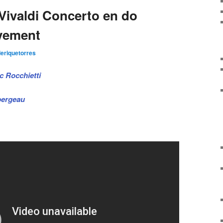
articles
Vivaldi Concerto en do
vement
deriquetorres
c Rocchietti
bergeau