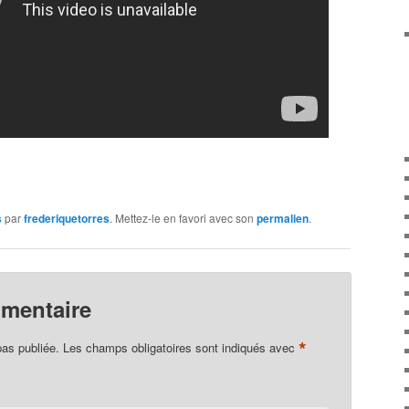
s
par
frederiquetorres
. Mettez-le en favori avec son
permalien
.
mmentaire
*
pas publiée.
Les champs obligatoires sont indiqués avec